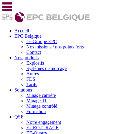
Accueil
EPC Belgique
Le Groupe EPC
Nos missions / nos points forts
Contact
Nos produits
Explosifs
Systèmes d'amorçage
Autres
FDS
Tarifs
Solutions
Minage carrière
Minage TP
Minage contrôlé
Formation
QSE
Notre engagement
EURO-iTRACE
EE-Quarry