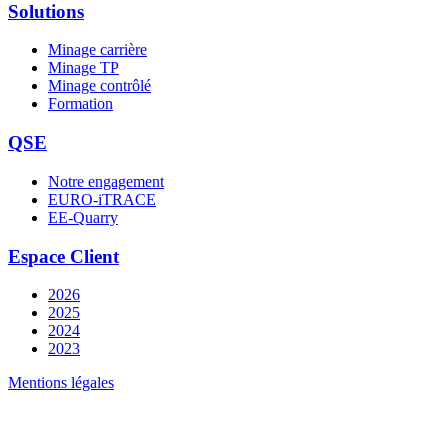
Solutions
Minage carrière
Minage TP
Minage contrôlé
Formation
QSE
Notre engagement
EURO-iTRACE
EE-Quarry
Espace Client
2026
2025
2024
2023
Mentions légales