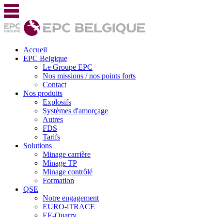
Accueil
EPC Belgique
Le Groupe EPC
Nos missions / nos points forts
Contact
Nos produits
Explosifs
Systèmes d'amorçage
Autres
FDS
Tarifs
Solutions
Minage carrière
Minage TP
Minage contrôlé
Formation
QSE
Notre engagement
EURO-iTRACE
EE-Quarry