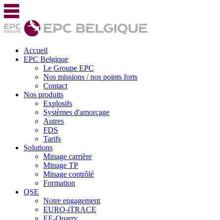
Accueil
EPC Belgique
Le Groupe EPC
Nos missions / nos points forts
Contact
Nos produits
Explosifs
Systèmes d'amorçage
Autres
FDS
Tarifs
Solutions
Minage carrière
Minage TP
Minage contrôlé
Formation
QSE
Notre engagement
EURO-iTRACE
EE-Quarry