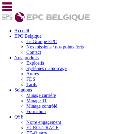
Accueil
EPC Belgique
Le Groupe EPC
Nos missions / nos points forts
Contact
Nos produits
Explosifs
Systèmes d'amorçage
Autres
FDS
Tarifs
Solutions
Minage carrière
Minage TP
Minage contrôlé
Formation
QSE
Notre engagement
EURO-iTRACE
EE-Quarry