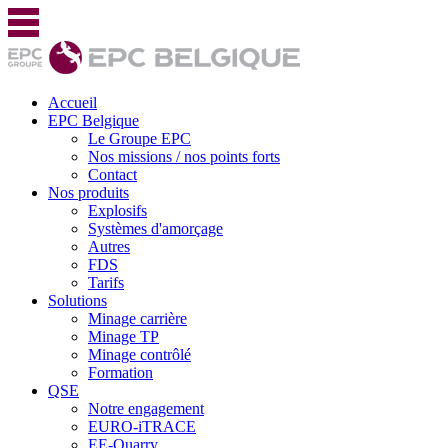
Accueil
EPC Belgique
Le Groupe EPC
Nos missions / nos points forts
Contact
Nos produits
Explosifs
Systèmes d'amorçage
Autres
FDS
Tarifs
Solutions
Minage carrière
Minage TP
Minage contrôlé
Formation
QSE
Notre engagement
EURO-iTRACE
EE-Quarry