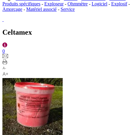
Produits spécifiques
-
Exploseur
-
Ohmmètre
-
Logiciel
-
Explosif
-
Amorçage
-
Matériel associé
-
Service
Celtamex
0