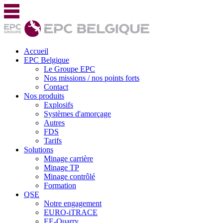
Accueil
EPC Belgique
Le Groupe EPC
Nos missions / nos points forts
Contact
Nos produits
Explosifs
Systèmes d'amorçage
Autres
FDS
Tarifs
Solutions
Minage carrière
Minage TP
Minage contrôlé
Formation
QSE
Notre engagement
EURO-iTRACE
EE-Quarry