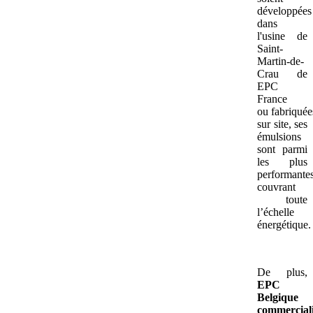
développées
dans
l'usine de
Saint-
Martin-de-
Crau de
EPC
France
ou fabriquée
sur site, ses
émulsions
sont parmi
les plus
performantes
couvrant
toute
l’échelle
énergétique.
De plus,
EPC
Belgique
commercial