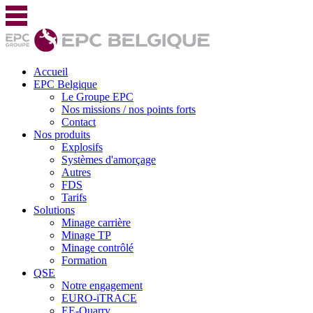
Accueil
EPC Belgique
Le Groupe EPC
Nos missions / nos points forts
Contact
Nos produits
Explosifs
Systèmes d'amorçage
Autres
FDS
Tarifs
Solutions
Minage carrière
Minage TP
Minage contrôlé
Formation
QSE
Notre engagement
EURO-iTRACE
EE-Quarry