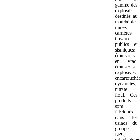
gamme des
explosifs
destinés au
marché des
mines,
carrières,
travaux
publics et
sismiques:
émulsions
en vrac,
émulsions
explosives
encartouchée
dynamites,
nitrate
fioul. Ces
produits
sont
fabriqués
dans les
usines du
groupe
EPC,
principaleme